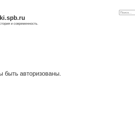
ki.spb.ru
стория и современность.
 быть авторизованы.