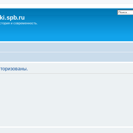
ki.spb.ru
стория и современность.
торизованы.