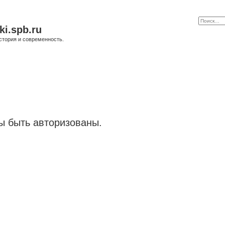
ki.spb.ru
стория и современность.
 быть авторизованы.