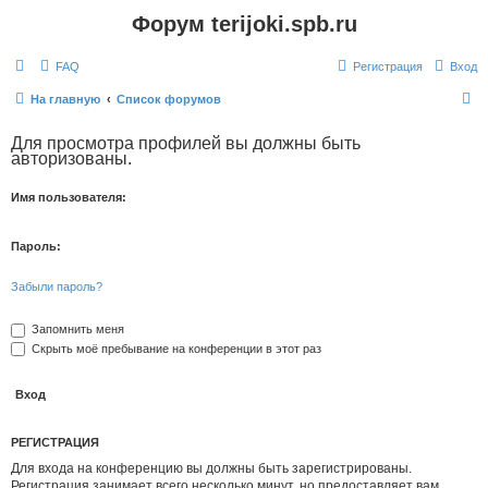
Форум terijoki.spb.ru
FAQ
Регистрация
Вход
П
На главную
Список форумов
о
Для просмотра профилей вы должны быть
и
авторизованы.
с
Имя пользователя:
к
Пароль:
Забыли пароль?
Запомнить меня
Скрыть моё пребывание на конференции в этот раз
РЕГИСТРАЦИЯ
Для входа на конференцию вы должны быть зарегистрированы.
Регистрация занимает всего несколько минут, но предоставляет вам