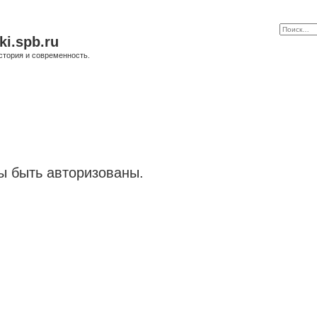
ki.spb.ru
стория и современность.
 быть авторизованы.