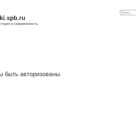
ki.spb.ru
стория и современность.
 быть авторизованы.