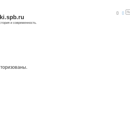
Поис
Ра
ki.spb.ru
стория и современность.
торизованы.