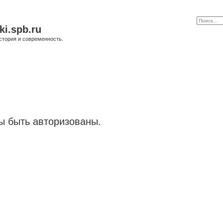
ki.spb.ru
стория и современность.
 быть авторизованы.