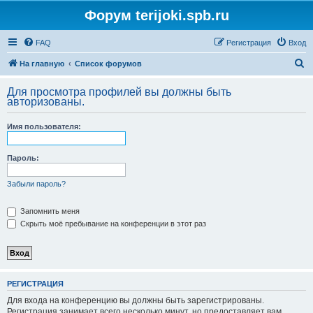
Форум terijoki.spb.ru
FAQ
Регистрация
Вход
П
На главную
Список форумов
о
Для просмотра профилей вы должны быть
и
авторизованы.
с
Имя пользователя:
к
Пароль:
Забыли пароль?
Запомнить меня
Скрыть моё пребывание на конференции в этот раз
РЕГИСТРАЦИЯ
Для входа на конференцию вы должны быть зарегистрированы.
Регистрация занимает всего несколько минут, но предоставляет вам