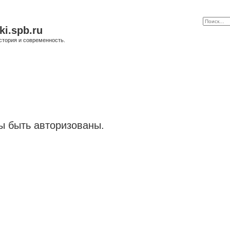
ki.spb.ru
стория и современность.
 быть авторизованы.