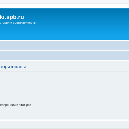
ki.spb.ru
стория и современность.
торизованы.
ференции в этот раз