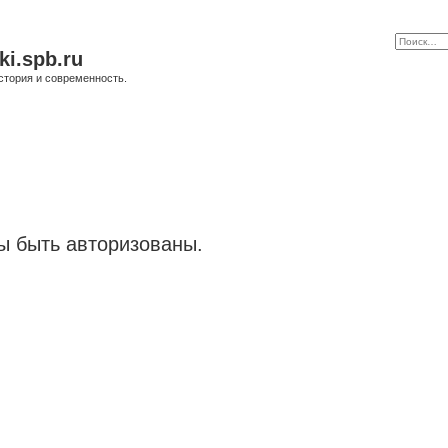
ki.spb.ru
стория и современность.
 быть авторизованы.