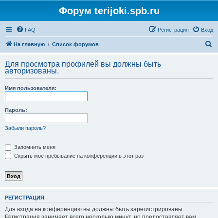
Форум terijoki.spb.ru
FAQ
Регистрация
Вход
П
На главную
Список форумов
о
Для просмотра профилей вы должны быть
и
авторизованы.
с
Имя пользователя:
к
Пароль:
Забыли пароль?
Запомнить меня
Скрыть моё пребывание на конференции в этот раз
РЕГИСТРАЦИЯ
Для входа на конференцию вы должны быть зарегистрированы.
Регистрация занимает всего несколько минут, но предоставляет вам