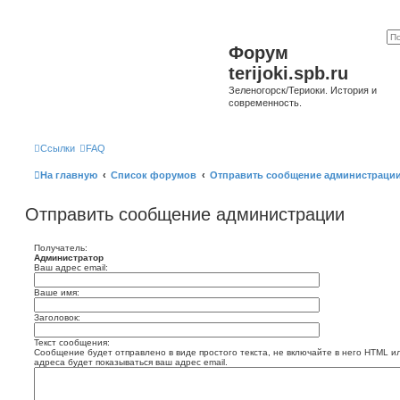
Форум
terijoki.spb.ru
Зеленогорск/Териоки. История и
современность.
Ссылки
FAQ
На главную
Список форумов
Отправить сообщение администраци
Отправить сообщение администрации
Получатель:
Администратор
Ваш адрес email:
Ваше имя:
Заголовок:
Текст сообщения:
Сообщение будет отправлено в виде простого текста, не включайте в него HTML и
адреса будет показываться ваш адрес email.