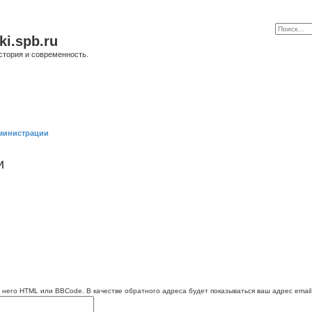
ki.spb.ru
стория и современность.
министрации
и
 него HTML или BBCode. В качестве обратного адреса будет показываться ваш адрес email