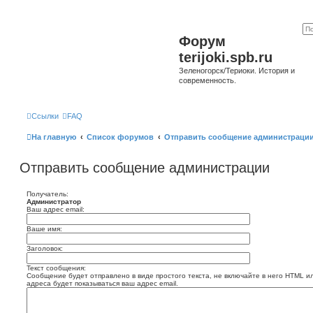
Форум
terijoki.spb.ru
Зеленогорск/Териоки. История и
современность.
Ссылки
FAQ
На главную
Список форумов
Отправить сообщение администраци
Отправить сообщение администрации
Получатель:
Администратор
Ваш адрес email:
Ваше имя:
Заголовок:
Текст сообщения:
Сообщение будет отправлено в виде простого текста, не включайте в него HTML и
адреса будет показываться ваш адрес email.