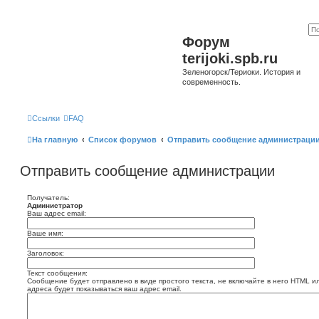
Форум
terijoki.spb.ru
Зеленогорск/Териоки. История и
современность.
Ссылки
FAQ
На главную
Список форумов
Отправить сообщение администраци
Отправить сообщение администрации
Получатель:
Администратор
Ваш адрес email:
Ваше имя:
Заголовок:
Текст сообщения:
Сообщение будет отправлено в виде простого текста, не включайте в него HTML и
адреса будет показываться ваш адрес email.