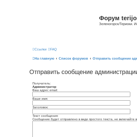
Форум terijo
Зеленогорск/Териоки. И
Ссылки
FAQ
На главную
Список форумов
Отправить сообщение ад
Отправить сообщение администраци
Получатель:
Администратор
Ваш адрес email:
Ваше имя:
Заголовок:
Текст сообщения:
Сообщение будет отправлено в виде простого текста, не включайте в