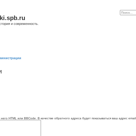
ki.spb.ru
стория и современность.
министрации
и
 него HTML или BBCode. В качестве обратного адреса будет показываться ваш адрес email