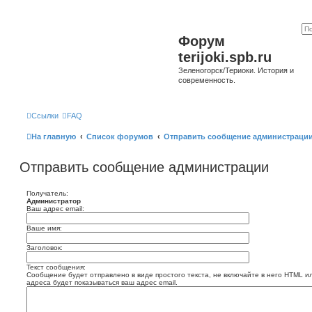
Форум
terijoki.spb.ru
Зеленогорск/Териоки. История и
современность.
Ссылки
FAQ
На главную
Список форумов
Отправить сообщение администраци
Отправить сообщение администрации
Получатель:
Администратор
Ваш адрес email:
Ваше имя:
Заголовок:
Текст сообщения:
Сообщение будет отправлено в виде простого текста, не включайте в него HTML и
адреса будет показываться ваш адрес email.