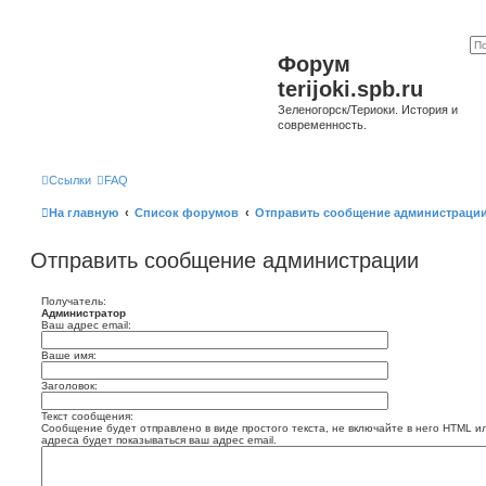
Форум
terijoki.spb.ru
Зеленогорск/Териоки. История и
современность.
Ссылки
FAQ
На главную
Список форумов
Отправить сообщение администраци
Отправить сообщение администрации
Получатель:
Администратор
Ваш адрес email:
Ваше имя:
Заголовок:
Текст сообщения:
Сообщение будет отправлено в виде простого текста, не включайте в него HTML и
адреса будет показываться ваш адрес email.