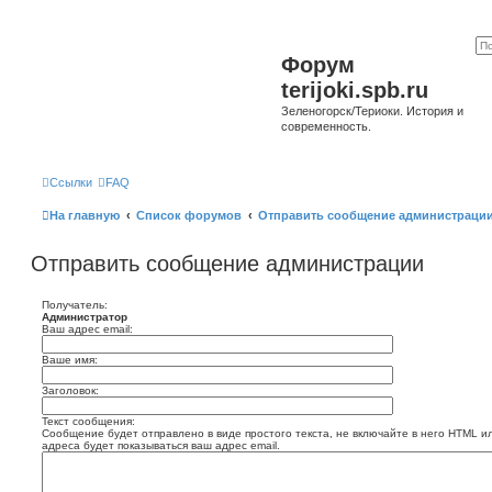
Форум
terijoki.spb.ru
Зеленогорск/Териоки. История и
современность.
Ссылки
FAQ
На главную
Список форумов
Отправить сообщение администраци
Отправить сообщение администрации
Получатель:
Администратор
Ваш адрес email:
Ваше имя:
Заголовок:
Текст сообщения:
Сообщение будет отправлено в виде простого текста, не включайте в него HTML и
адреса будет показываться ваш адрес email.