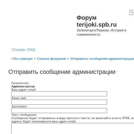
Форум
terijoki.spb.ru
Зеленогорск/Териоки. История и
современность.
Ссылки
FAQ
На главную
Список форумов
Отправить сообщение администраци
Отправить сообщение администрации
Получатель:
Администратор
Ваш адрес email:
Ваше имя:
Заголовок:
Текст сообщения:
Сообщение будет отправлено в виде простого текста, не включайте в него HTML и
адреса будет показываться ваш адрес email.