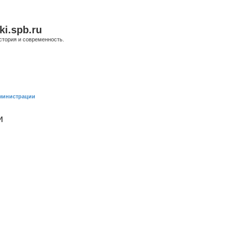
ki.spb.ru
стория и современность.
министрации
и