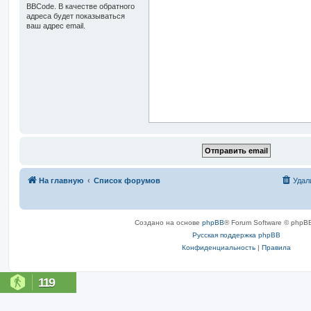
BBCode. В качестве обратного
адреса будет показываться
ваш адрес email.
На главную
Список форумов
Удал
Создано на основе
phpBB
® Forum Software © phpBB
Русская поддержка phpBB
Конфиденциальность
|
Правила
119