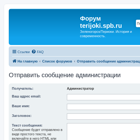
Форум
terijoki.spb.ru
Зеленогорск/Териоки. История и
современность.
Ссылки
FAQ
На главную
Список форумов
Отправить сообщение администрац
Отправить сообщение администрации
Получатель:
Администратор
Ваш адрес email:
Ваше имя:
Заголовок:
Текст сообщения:
Сообщение будет отправлено в
виде простого текста, не
включайте в него HTML или