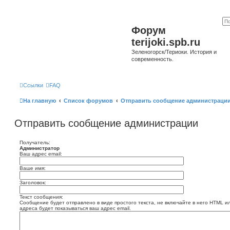
Форум
terijoki.spb.ru
Зеленогорск/Териоки. История и
современность.
Ссылки
FAQ
На главную
Список форумов
Отправить сообщение администраци
Отправить сообщение администрации
Получатель:
Администратор
Ваш адрес email:
Ваше имя:
Заголовок:
Текст сообщения:
Сообщение будет отправлено в виде простого текста, не включайте в него HTML и
адреса будет показываться ваш адрес email.