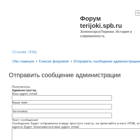
Форум
terijoki.spb.ru
Зеленогорск/Териоки. История и
современность.
Ссылки
FAQ
На главную
Список форумов
Отправить сообщение администраци
Отправить сообщение администрации
Получатель:
Администратор
Ваш адрес email:
Ваше имя:
Заголовок:
Текст сообщения:
Сообщение будет отправлено в виде простого текста, не включайте в него HTML и
адреса будет показываться ваш адрес email.