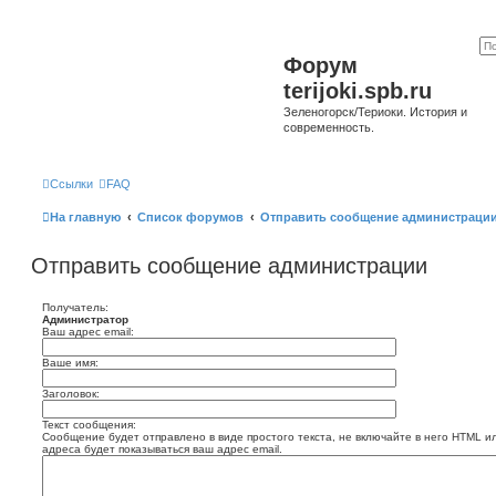
Форум
terijoki.spb.ru
Зеленогорск/Териоки. История и
современность.
Ссылки
FAQ
На главную
Список форумов
Отправить сообщение администраци
Отправить сообщение администрации
Получатель:
Администратор
Ваш адрес email:
Ваше имя:
Заголовок:
Текст сообщения:
Сообщение будет отправлено в виде простого текста, не включайте в него HTML и
адреса будет показываться ваш адрес email.