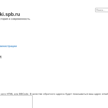
ki.spb.ru
стория и современность.
министрации
и
 него HTML или BBCode. В качестве обратного адреса будет показываться ваш адрес email