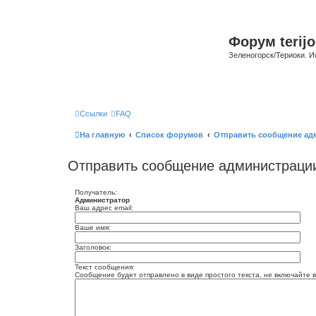
Форум terijo
Зеленогорск/Териоки. И
Ссылки
FAQ
На главную
Список форумов
Отправить сообщение ад
Отправить сообщение администраци
Получатель:
Администратор
Ваш адрес email:
Ваше имя:
Заголовок:
Текст сообщения:
Сообщение будет отправлено в виде простого текста, не включайте в