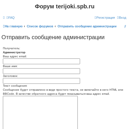
Форум terijoki.spb.ru
FAQ
Регистрация
Вход
П
На главную
Список форумов
Отправить сообщение администрации
о
Отправить сообщение администрации
и
с
Получатель:
Администратор
к
Ваш адрес email:
Ваше имя:
Заголовок:
Текст сообщения:
Сообщение будет отправлено в виде простого текста, не включайте в него HTML или
BBCode. В качестве обратного адреса будет показываться ваш адрес email.