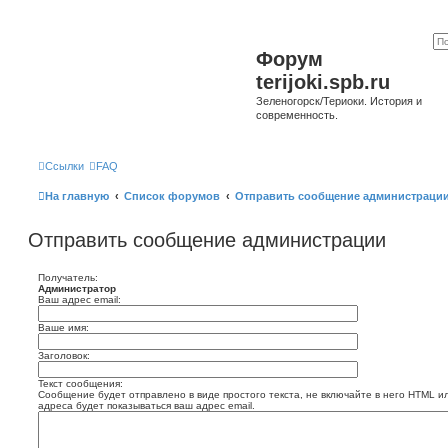
Форум
terijoki.spb.ru
Зеленогорск/Териоки. История и
современность.
Ссылки
FAQ
На главную
Список форумов
Отправить сообщение администраци
Отправить сообщение администрации
Получатель:
Администратор
Ваш адрес email:
Ваше имя:
Заголовок:
Текст сообщения:
Сообщение будет отправлено в виде простого текста, не включайте в него HTML и
адреса будет показываться ваш адрес email.