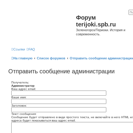
Форум
terijoki.spb.ru
Зеленогорск/Териоки. История и
современность.
Ссылки
FAQ
На главную
Список форумов
Отправить сообщение администраци
Отправить сообщение администрации
Получатель:
Администратор
Ваш адрес email:
Ваше имя:
Заголовок:
Текст сообщения:
Сообщение будет отправлено в виде простого текста, не включайте в него HTML и
адреса будет показываться ваш адрес email.