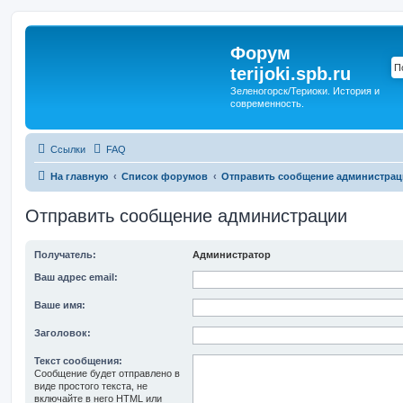
Форум
terijoki.spb.ru
Зеленогорск/Териоки. История и
современность.
Ссылки
FAQ
На главную
Список форумов
Отправить сообщение администрац
Отправить сообщение администрации
Получатель:
Администратор
Ваш адрес email:
Ваше имя:
Заголовок:
Текст сообщения:
Сообщение будет отправлено в
виде простого текста, не
включайте в него HTML или