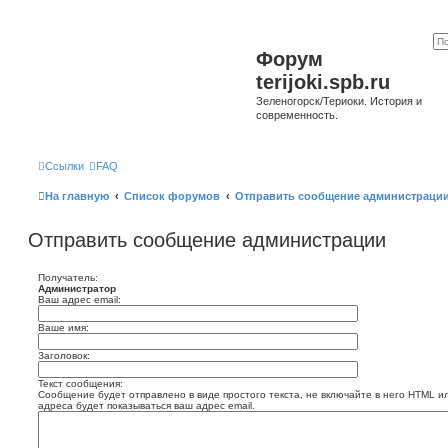
Форум
terijoki.spb.ru
Зеленогорск/Териоки. История и
современность.
Ссылки
FAQ
На главную
Список форумов
Отправить сообщение администраци
Отправить сообщение администрации
Получатель:
Администратор
Ваш адрес email:
Ваше имя:
Заголовок:
Текст сообщения:
Сообщение будет отправлено в виде простого текста, не включайте в него HTML и
адреса будет показываться ваш адрес email.