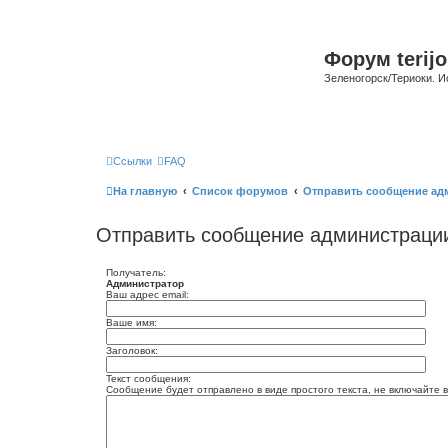
Форум terijo
Зеленогорск/Териоки. И
Ссылки
FAQ
На главную
Список форумов
Отправить сообщение ад
Отправить сообщение администраци
Получатель:
Администратор
Ваш адрес email:
Ваше имя:
Заголовок:
Текст сообщения:
Сообщение будет отправлено в виде простого текста, не включайте в