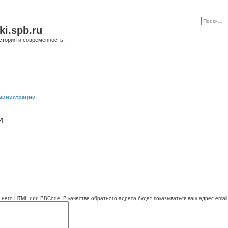
ki.spb.ru
стория и современность.
министрации
и
 него HTML или BBCode. В качестве обратного адреса будет показываться ваш адрес email