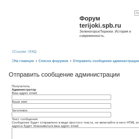
Форум
terijoki.spb.ru
Зеленогорск/Териоки. История и
современность.
Ссылки
FAQ
На главную
Список форумов
Отправить сообщение администраци
Отправить сообщение администрации
Получатель:
Администратор
Ваш адрес email:
Ваше имя:
Заголовок:
Текст сообщения:
Сообщение будет отправлено в виде простого текста, не включайте в него HTML и
адреса будет показываться ваш адрес email.