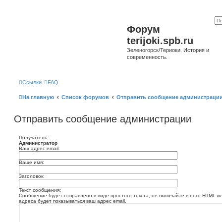
Форум
terijoki.spb.ru
Зеленогорск/Териоки. История и
современность.
Ссылки
FAQ
На главную
Список форумов
Отправить сообщение администраци
Отправить сообщение администрации
Получатель:
Администратор
Ваш адрес email:
Ваше имя:
Заголовок:
Текст сообщения:
Сообщение будет отправлено в виде простого текста, не включайте в него HTML и
адреса будет показываться ваш адрес email.