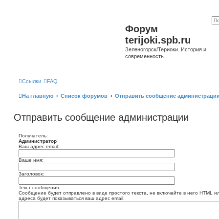
Форум
terijoki.spb.ru
Зеленогорск/Териоки. История и
современность.
Ссылки
FAQ
На главную
Список форумов
Отправить сообщение администраци
Отправить сообщение администрации
Получатель:
Администратор
Ваш адрес email:
Ваше имя:
Заголовок:
Текст сообщения:
Сообщение будет отправлено в виде простого текста, не включайте в него HTML и
адреса будет показываться ваш адрес email.