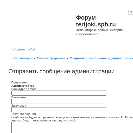
Форум
terijoki.spb.ru
Зеленогорск/Териоки. История и
современность.
Ссылки
FAQ
На главную
Список форумов
Отправить сообщение администраци
Отправить сообщение администрации
Получатель:
Администратор
Ваш адрес email:
Ваше имя:
Заголовок:
Текст сообщения:
Сообщение будет отправлено в виде простого текста, не включайте в него HTML и
адреса будет показываться ваш адрес email.