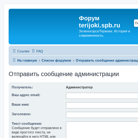
Форум
terijoki.spb.ru
Зеленогорск/Териоки. История и
современность.
Ссылки
FAQ
На главную
Список форумов
Отправить сообщение администрац
Отправить сообщение администрации
Получатель:
Администратор
Ваш адрес email:
Ваше имя:
Заголовок:
Текст сообщения:
Сообщение будет отправлено в
виде простого текста, не
включайте в него HTML или