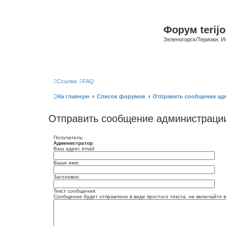
Форум terijo
Зеленогорск/Териоки. И
Ссылки
FAQ
На главную
Список форумов
Отправить сообщение ад
Отправить сообщение администраци
Получатель:
Администратор
Ваш адрес email:
Ваше имя:
Заголовок:
Текст сообщения:
Сообщение будет отправлено в виде простого текста, не включайте в