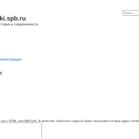
ki.spb.ru
стория и современность.
министрации
и
 него HTML или BBCode. В качестве обратного адреса будет показываться ваш адрес email