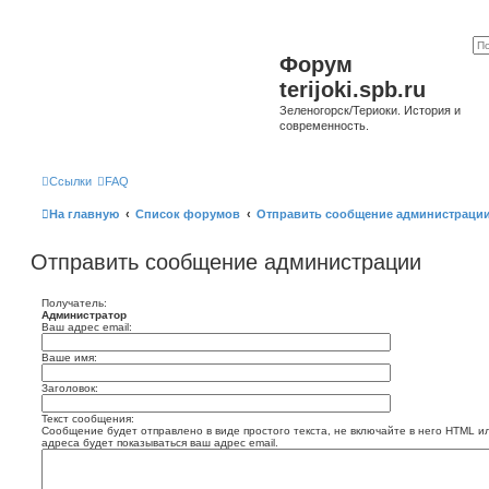
Форум
terijoki.spb.ru
Зеленогорск/Териоки. История и
современность.
Ссылки
FAQ
На главную
Список форумов
Отправить сообщение администраци
Отправить сообщение администрации
Получатель:
Администратор
Ваш адрес email:
Ваше имя:
Заголовок:
Текст сообщения:
Сообщение будет отправлено в виде простого текста, не включайте в него HTML и
адреса будет показываться ваш адрес email.