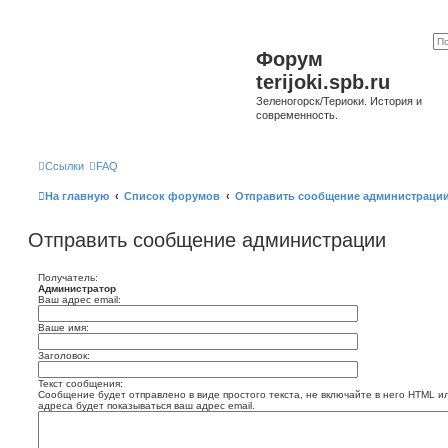
Форум
terijoki.spb.ru
Зеленогорск/Териоки. История и
современность.
Ссылки
FAQ
На главную
Список форумов
Отправить сообщение администраци
Отправить сообщение администрации
Получатель:
Администратор
Ваш адрес email:
Ваше имя:
Заголовок:
Текст сообщения:
Сообщение будет отправлено в виде простого текста, не включайте в него HTML и
адреса будет показываться ваш адрес email.