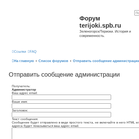
Форум
terijoki.spb.ru
Зеленогорск/Териоки. История и
современность.
Ссылки
FAQ
На главную
Список форумов
Отправить сообщение администраци
Отправить сообщение администрации
Получатель:
Администратор
Ваш адрес email:
Ваше имя:
Заголовок:
Текст сообщения:
Сообщение будет отправлено в виде простого текста, не включайте в него HTML и
адреса будет показываться ваш адрес email.