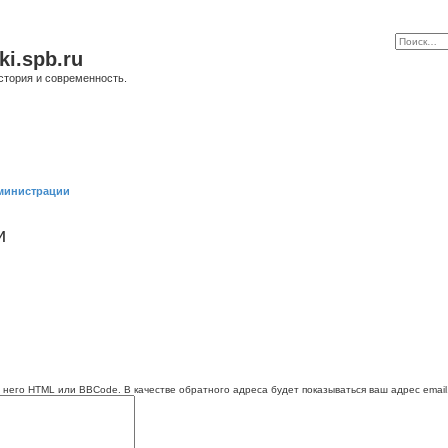
ki.spb.ru
стория и современность.
министрации
и
 него HTML или BBCode. В качестве обратного адреса будет показываться ваш адрес email