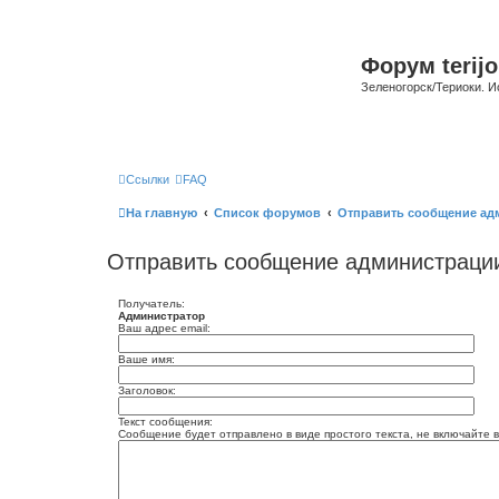
Форум terijo
Зеленогорск/Териоки. И
Ссылки
FAQ
На главную
Список форумов
Отправить сообщение ад
Отправить сообщение администраци
Получатель:
Администратор
Ваш адрес email:
Ваше имя:
Заголовок:
Текст сообщения:
Сообщение будет отправлено в виде простого текста, не включайте в