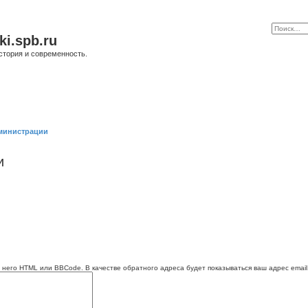
ki.spb.ru
стория и современность.
министрации
и
 него HTML или BBCode. В качестве обратного адреса будет показываться ваш адрес email