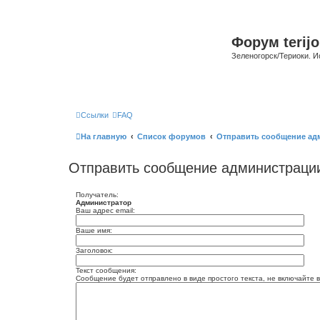
Форум terijo
Зеленогорск/Териоки. И
Ссылки
FAQ
На главную
Список форумов
Отправить сообщение ад
Отправить сообщение администраци
Получатель:
Администратор
Ваш адрес email:
Ваше имя:
Заголовок:
Текст сообщения:
Сообщение будет отправлено в виде простого текста, не включайте в