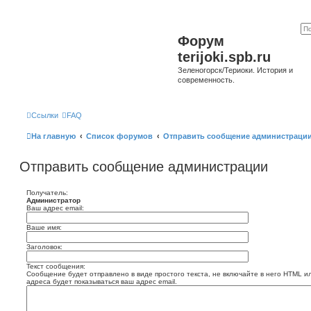
Форум
terijoki.spb.ru
Зеленогорск/Териоки. История и
современность.
Ссылки
FAQ
На главную
Список форумов
Отправить сообщение администраци
Отправить сообщение администрации
Получатель:
Администратор
Ваш адрес email:
Ваше имя:
Заголовок:
Текст сообщения:
Сообщение будет отправлено в виде простого текста, не включайте в него HTML и
адреса будет показываться ваш адрес email.