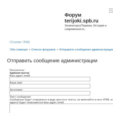
Форум
terijoki.spb.ru
Зеленогорск/Териоки. История и
современность.
Ссылки
FAQ
На главную
Список форумов
Отправить сообщение администраци
Отправить сообщение администрации
Получатель:
Администратор
Ваш адрес email:
Ваше имя:
Заголовок:
Текст сообщения:
Сообщение будет отправлено в виде простого текста, не включайте в него HTML и
адреса будет показываться ваш адрес email.