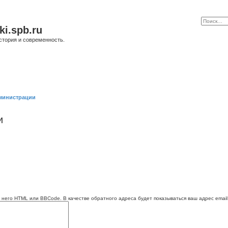
ki.spb.ru
стория и современность.
министрации
и
 него HTML или BBCode. В качестве обратного адреса будет показываться ваш адрес email