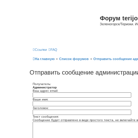
Форум terijo
Зеленогорск/Териоки. И
Ссылки
FAQ
На главную
Список форумов
Отправить сообщение ад
Отправить сообщение администраци
Получатель:
Администратор
Ваш адрес email:
Ваше имя:
Заголовок:
Текст сообщения:
Сообщение будет отправлено в виде простого текста, не включайте в