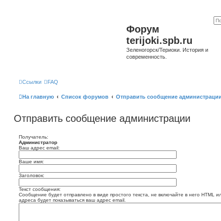
Форум
terijoki.spb.ru
Зеленогорск/Териоки. История и
современность.
Ссылки
FAQ
На главную
Список форумов
Отправить сообщение администраци
Отправить сообщение администрации
Получатель:
Администратор
Ваш адрес email:
Ваше имя:
Заголовок:
Текст сообщения:
Сообщение будет отправлено в виде простого текста, не включайте в него HTML и
адреса будет показываться ваш адрес email.