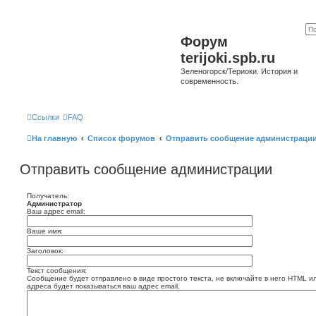
Форум
terijoki.spb.ru
Зеленогорск/Териоки. История и
современность.
Ссылки
FAQ
На главную
Список форумов
Отправить сообщение администраци
Отправить сообщение администрации
Получатель:
Администратор
Ваш адрес email:
Ваше имя:
Заголовок:
Текст сообщения:
Сообщение будет отправлено в виде простого текста, не включайте в него HTML и
адреса будет показываться ваш адрес email.