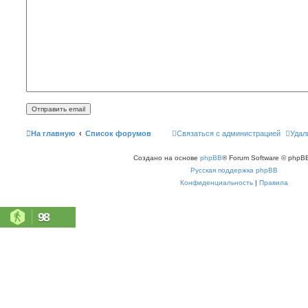
На главную
Список форумов
Связаться с администрацией
Удал
Создано на основе
phpBB
® Forum Software © phpBB
Русская поддержка phpBB
Конфиденциальность
|
Правила
98